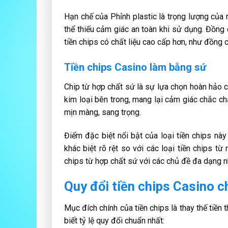
Hạn chế của Phỉnh plastic là trọng lượng của
thể thiếu cảm giác an toàn khi sử dụng. Đồng 
tiền chips có chất liệu cao cấp hơn, như đồng 
Tiền chips Casino làm bằng sứ
Chip từ hợp chất sứ là sự lựa chọn hoàn hảo ch
kim loại bên trong, mang lại cảm giác chắc ch
mịn màng, sang trọng.
Điểm đặc biệt nổi bật của loại tiền chips nà
khác biệt rõ rệt so với các loại tiền chips t
chips từ hợp chất sứ với các chủ đề đa dạng nh
Quy đổi tiền chips Casino c
Mục đích chính của tiền chips là thay thế tiền
biết tỷ lệ quy đổi chuẩn nhất: