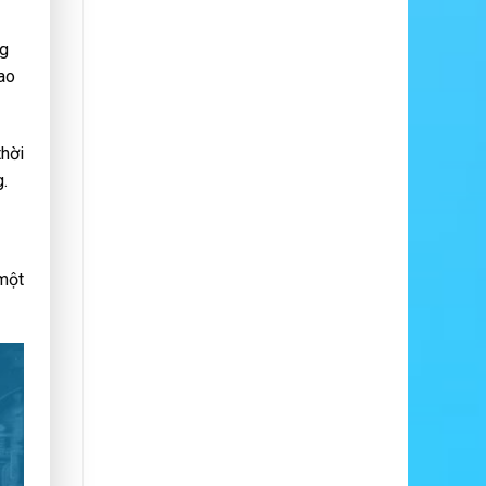
ng
ao
thời
g.
một