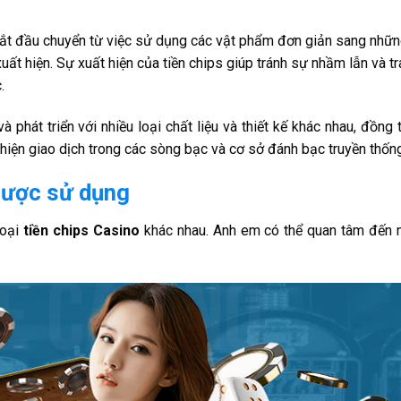
bắt đầu chuyển từ việc sử dụng các vật phẩm đơn giản sang nhữ
ất hiện. Sự xuất hiện của tiền chips giúp tránh sự nhầm lẫn và tr
.
 phát triển với nhiều loại chất liệu và thiết kế khác nhau, đồng 
ực hiện giao dịch trong các sòng bạc và cơ sở đánh bạc truyền thốn
 được sử dụng
loại
tiền chips Casino
khác nhau. Anh em có thể quan tâm đến 