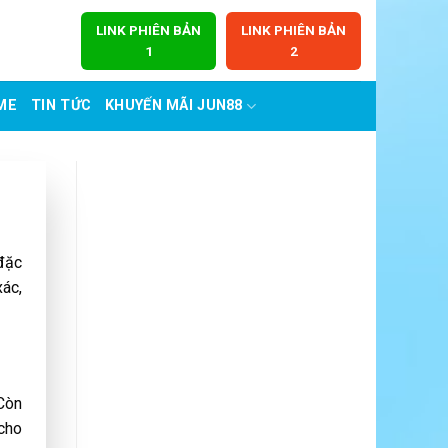
LINK PHIÊN BẢN
LINK PHIÊN BẢN
1
2
ME
TIN TỨC
KHUYẾN MÃI JUN88
 đặc
xác,
 Còn
 cho