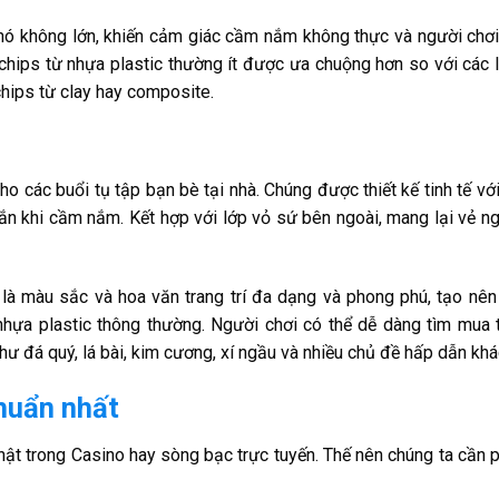
 nó không lớn, khiến cảm giác cầm nắm không thực và người chơ
chips từ nhựa plastic thường ít được ưa chuộng hơn so với các 
chips từ clay hay composite.
o các buổi tụ tập bạn bè tại nhà. Chúng được thiết kế tinh tế với
ắn khi cầm nắm. Kết hợp với lớp vỏ sứ bên ngoài, mang lại vẻ n
y là màu sắc và hoa văn trang trí đa dạng và phong phú, tạo nê
ừ nhựa plastic thông thường. Người chơi có thể dễ dàng tìm mua 
ư đá quý, lá bài, kim cương, xí ngầu và nhiều chủ đề hấp dẫn khá
huẩn nhất
 thật trong Casino hay sòng bạc trực tuyến. Thế nên chúng ta cần 