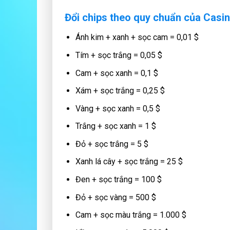
Đổi chips theo quy chuẩn của Casin
Ánh kim + xanh + sọc cam = 0,01 $
Tím + sọc trắng = 0,05 $
Cam + sọc xanh = 0,1 $
Xám + sọc trắng = 0,25 $
Vàng + sọc xanh = 0,5 $
Trắng + sọc xanh = 1 $
Đỏ + sọc trắng = 5 $
Xanh lá cây + sọc trắng = 25 $
Đen + sọc trắng = 100 $
Đỏ + sọc vàng = 500 $
Cam + sọc màu trắng = 1.000 $