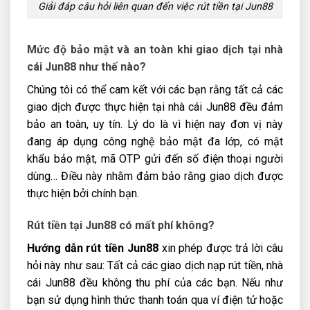
Giải đáp câu hỏi liên quan đến việc rút tiền tại Jun88
Mức độ bảo mật và an toàn khi giao dịch tại nhà
cái Jun88 như thế nào?
Chúng tôi có thể cam kết với các bạn rằng tất cả các
giao dịch được thực hiện tại nhà cái Jun88 đều đảm
bảo an toàn, uy tín. Lý do là vì hiện nay đơn vị này
đang áp dụng công nghệ bảo mật đa lớp, có mật
khẩu bảo mật, mã OTP gửi đến số điện thoại người
dùng… Điều này nhằm đảm bảo rằng giao dịch được
thực hiện bởi chính bạn.
Rút tiền tại Jun88 có mất phí không?
Hướng dẫn rút tiền Jun88
xin phép được trả lời câu
hỏi này như sau: Tất cả các giao dịch nạp rút tiền, nhà
cái Jun88 đều không thu phí của các bạn. Nếu như
bạn sử dụng hình thức thanh toán qua ví điện tử hoặc