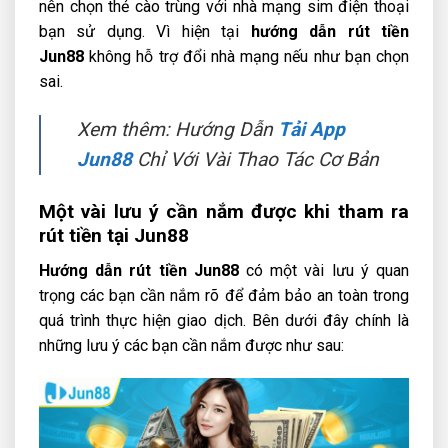
nên chọn thẻ cào trùng với nhà mạng sim điện thoại
bạn sử dụng. Vì hiện tại
hướng dẫn rút tiền
Jun88
không hỗ trợ đổi nhà mạng nếu như bạn chọn
sai.
Xem thêm: Hướng Dẫn
Tải App
Jun88
Chỉ Với Vài Thao Tác Cơ Bản
Một vài lưu ý cần nắm được khi tham ra
rút tiền tại Jun88
Hướng dẫn rút tiền Jun88
có một vài lưu ý quan
trọng các bạn cần nắm rõ để đảm bảo an toàn trong
quá trình thực hiện giao dịch. Bên dưới đây chính là
những lưu ý các bạn cần nắm được như sau: