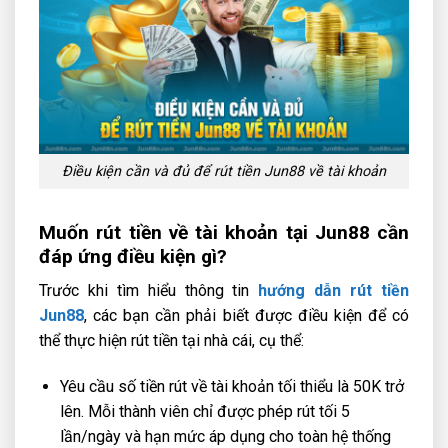
Điều kiện cần và đủ để rút tiền Jun88 về tài khoản
Muốn rút tiền về tài khoản tại Jun88 cần
đáp ứng điều kiện gì?
Trước khi tìm hiểu thông tin
hướng dẫn rút tiền
Jun88
, các bạn cần phải biết được điều kiện để có
thể thực hiện rút tiền tại nhà cái, cụ thể:
Yêu cầu số tiền rút về tài khoản tối thiểu là 50K trở
lên. Mỗi thành viên chỉ được phép rút tối 5
lần/ngày và hạn mức áp dụng cho toàn hệ thống