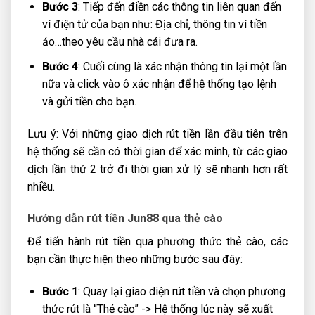
Bước 3
: Tiếp đến điền các thông tin liên quan đến
ví điện tử của bạn như: Địa chỉ, thông tin ví tiền
ảo…theo yêu cầu nhà cái đưa ra.
Bước 4
: Cuối cùng là xác nhận thông tin lại một lần
nữa và click vào ô xác nhận để hệ thống tạo lệnh
và gửi tiền cho bạn.
Lưu ý: Với những giao dịch rút tiền lần đầu tiên trên
hệ thống sẽ cần có thời gian để xác minh, từ các giao
dịch lần thứ 2 trở đi thời gian xử lý sẽ nhanh hơn rất
nhiều.
Hướng dẫn rút tiền Jun88 qua thẻ cào
Để tiến hành rút tiền qua phương thức thẻ cào, các
bạn cần thực hiện theo những bước sau đây:
Bước 1
: Quay lại giao diện rút tiền và chọn phương
thức rút là “Thẻ cào” -> Hệ thống lúc này sẽ xuất