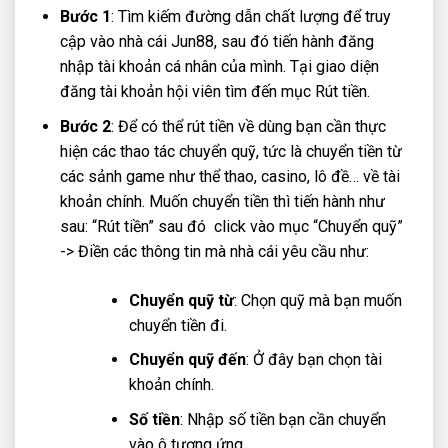
Bước 1
: Tìm kiếm đường dẫn chất lượng để truy
cập vào nhà cái Jun88, sau đó tiến hành đăng
nhập tài khoản cá nhân của mình. Tại giao diện
đăng tài khoản hội viên tìm đến mục Rút tiền.
Bước 2
: Để có thể rút tiền về dùng bạn cần thực
hiện các thao tác chuyển quỹ, tức là chuyển tiền từ
các sảnh game như thể thao, casino, lô đề… về tài
khoản chính. Muốn chuyển tiền thì tiến hành như
sau: “Rút tiền” sau đó click vào mục “Chuyển quỹ”
-> Điền các thông tin mà nhà cái yêu cầu như:
Chuyển quỹ từ
: Chọn quỹ mà bạn muốn
chuyển tiền đi.
Chuyển quỹ đến
: Ở đây bạn chọn tài
khoản chính.
Số tiền
: Nhập số tiền bạn cần chuyển
vào ô tương ứng.