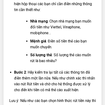
hiện hộp thoại các bạn chỉ cần điền những thông
tin cần thiết như:
Nhà mạng
: Chọn nhà mạng bạn muốn
đổi tiền như Viettel, Vinaphone,
mobiphone…
Mệnh giá
: Điền số tiền thẻ cào bạn
muốn chuyển.
Số lượng thẻ
: Số lượng thẻ cào muốn
rút là bao nhiêu?
Bước 2
: Hãy kiểm tra lại tất cả các thông tin đã
điền thêm một lần nữa. Nếu như chính xác thì nhấn
vào nút Rút tiền và chờ cho hệ thống được xử lý
cho đến khi tiền có mã thẻ cào xuất hiện.
Lưu ý: Nếu như các bạn chọn hình thức rút tiền này thì