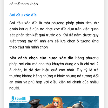
có thể tham khảo:
Soi cầu xóc đĩa
Soi cầu xóc đĩa là một phương pháp phân tích, dự
đoán kết quả của trò chơi xóc đĩa dựa trên việc quan
sát, phân tích kết quả trước đó. Khi đã nắm được quy
luật trong tay thì anh em sẽ lựa chọn ô tương ứng
theo cầu mà mình chọn.
Một
cách chọn cửa cược xóc đĩa
bằng phương
pháp soi cầu mà cao thủ khuyên dùng đó là chỉ soi 2
ô chẵn, lẻ để đạt hiệu quả cao nhất. Tuy tỷ lệ trả
thưởng không bằng những ô khác nhưng nó tương đối
an toàn và phù hợp với điều kiện tài chính của nhiều
người.