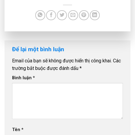
Để lại một bình luận
Email của bạn sẽ không được hiển thị công khai.
Các
trường bắt buộc được đánh dấu
*
Bình luận
*
Tên
*