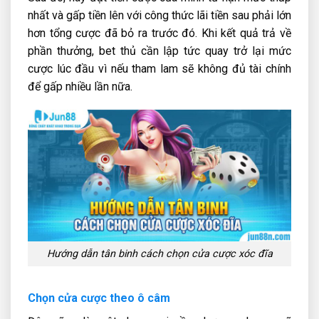
nhất và gấp tiền lên với công thức lãi tiền sau phải lớn
hơn tổng cược đã bỏ ra trước đó. Khi kết quả trả về
phần thưởng, bet thủ cần lập tức quay trở lại mức
cược lúc đầu vì nếu tham lam sẽ không đủ tài chính
để gấp nhiều lần nữa.
Hướng dẫn tân binh cách chọn cửa cược xóc đĩa
Chọn cửa cược theo ô câm