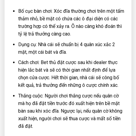
Bố cục bàn chơi: Xóc đĩa thường chơi trên một tấm
thảm nhỏ, bề mặt có chứa các ô đại diện có các
trường hợp có thể xảy ra. Ô nào càng khó đoán thì
tỷ lệ trả thưởng càng cao.
Dụng cụ: Nhà cái sẽ chuẩn bị 4 quân xúc xắc 2
mặt, một cái bát và đĩa.
Cách chơi: Bet thủ đặt cược sau khi dealer thực
hiện lắc bát và sẽ có thời gian nhất định để lựa
chọn cửa cược. Hết thời gian, nhà cái sẽ công bố
kết quả, trả thưởng đến những ô cược chính xác.
Thắng cuộc: Người chơi thắng cược nếu quân cờ
mà họ đã đặt tiền trước đó xuất hiện trên bề mặt
bàn sau khi xóc đĩa. Ngược lại, nếu quân cờ không
xuất hiện, người chơi sẽ thua cược và mất số tiền
đã đặt.